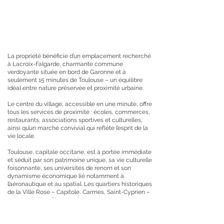
La propriété bénéficie d’un emplacement recherché
à Lacroix-Falgarde, charmante commune
verdoyante située en bord de Garonne et à
seulement 15 minutes de Toulouse – un équilibre
idéal entre nature préservée et proximité urbaine.
Le centre du village, accessible en une minute, offre
tous les services de proximité : écoles, commerces,
restaurants, associations sportives et culturelles,
ainsi qu’un marché convivial qui reflète l’esprit de la
vie locale.
Toulouse, capitale occitane, est à portée immédiate
et séduit par son patrimoine unique, sa vie culturelle
foisonnante, ses universités de renom et son
dynamisme économique lié notamment à
l’aéronautique et au spatial. Les quartiers historiques
de la Ville Rose – Capitole, Carmes, Saint-Cyprien –
regorgent de cafés, marchés couverts et terrasses
animées tout au long de l’année.