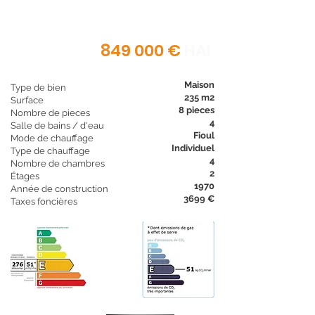
de Toulouse
Lacroix-Falgarde | 31 | 10 Pièces | 235 m2 |
1 Hectare
849 000 €
HAI
Maison
Type de bien
235 m2
Surface
8 pieces
Nombre de pieces
4
Salle de bains / d'eau
Fioul
Mode de chauffage
Individuel
Type de chauffage
4
Nombre de chambres
2
Étages
1970
Année de construction
3699 €
Taxes foncières