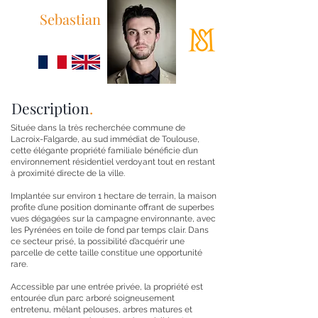
Sebastian
+33 (0)6 95 87 53 37
info@maisonsloane.fr
Description
.
Située dans la très recherchée commune de
Lacroix-Falgarde, au sud immédiat de Toulouse,
cette élégante propriété familiale bénéficie d’un
environnement résidentiel verdoyant tout en restant
à proximité directe de la ville.
Implantée sur environ 1 hectare de terrain, la maison
profite d’une position dominante offrant de superbes
vues dégagées sur la campagne environnante, avec
les Pyrénées en toile de fond par temps clair. Dans
ce secteur prisé, la possibilité d’acquérir une
parcelle de cette taille constitue une opportunité
rare.
Accessible par une entrée privée, la propriété est
entourée d’un parc arboré soigneusement
entretenu, mêlant pelouses, arbres matures et